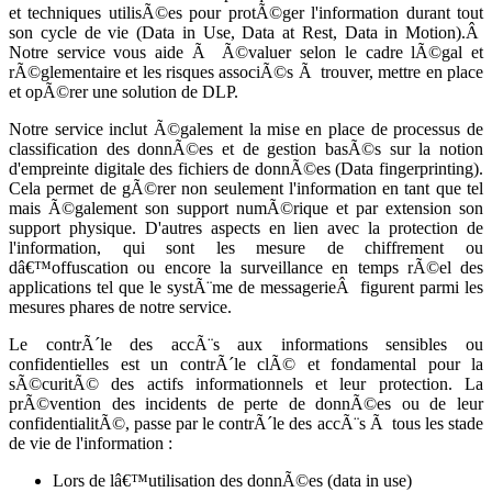
et techniques utilisÃ©es pour protÃ©ger l'information durant tout
son cycle de vie (Data in Use, Data at Rest, Data in Motion).Â
Notre service vous aide Ã Ã©valuer selon le cadre lÃ©gal et
rÃ©glementaire et les risques associÃ©s Ã trouver, mettre en place
et opÃ©rer une solution de DLP.
Notre service inclut Ã©galement la mise en place de processus de
classification des donnÃ©es et de gestion basÃ©s sur la notion
d'empreinte digitale des fichiers de donnÃ©es (Data fingerprinting).
Cela permet de gÃ©rer non seulement l'information en tant que tel
mais Ã©galement son support numÃ©rique et par extension son
support physique. D'autres aspects en lien avec la protection de
l'information, qui sont les mesure de chiffrement ou
dâ€™offuscation ou encore la surveillance en temps rÃ©el des
applications tel que le systÃ¨me de messagerieÂ figurent parmi les
mesures phares de notre service.
Le contrÃ´le des accÃ¨s aux informations sensibles ou
confidentielles est un contrÃ´le clÃ© et fondamental pour la
sÃ©curitÃ© des actifs informationnels et leur protection. La
prÃ©vention des incidents de perte de donnÃ©es ou de leur
confidentialitÃ©, passe par le contrÃ´le des accÃ¨s Ã tous les stade
de vie de l'information :
Lors de lâ€™utilisation des donnÃ©es (data in use)