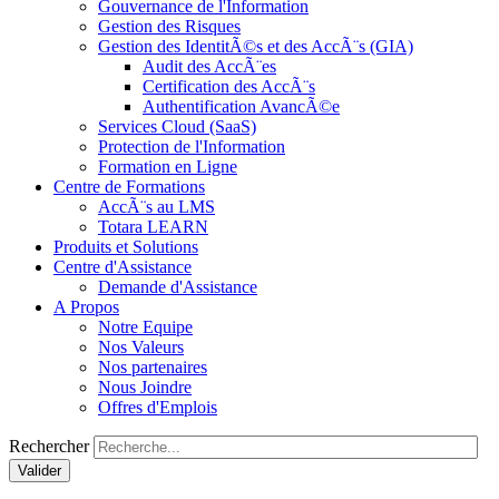
Gouvernance de l'Information
Gestion des Risques
Gestion des IdentitÃ©s et des AccÃ¨s (GIA)
Audit des AccÃ¨es
Certification des AccÃ¨s
Authentification AvancÃ©e
Services Cloud (SaaS)
Protection de l'Information
Formation en Ligne
Centre de Formations
AccÃ¨s au LMS
Totara LEARN
Produits et Solutions
Centre d'Assistance
Demande d'Assistance
A Propos
Notre Equipe
Nos Valeurs
Nos partenaires
Nous Joindre
Offres d'Emplois
Rechercher
Valider