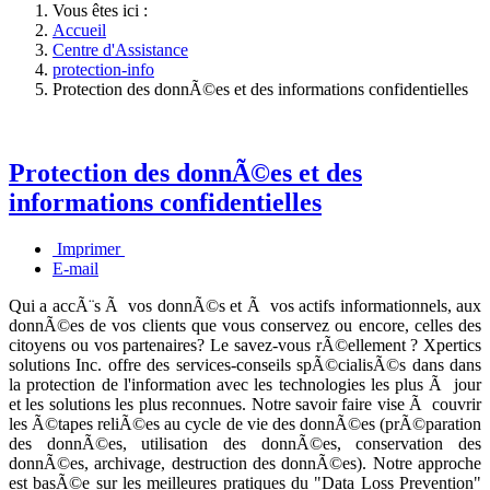
Vous êtes ici :
Accueil
Centre d'Assistance
protection-info
Protection des donnÃ©es et des informations confidentielles
Protection des donnÃ©es et des
informations confidentielles
Imprimer
E-mail
Qui a accÃ¨s Ã vos donnÃ©s et Ã vos actifs informationnels, aux
donnÃ©es de vos clients que vous conservez ou encore, celles des
citoyens ou vos partenaires? Le savez-vous rÃ©ellement ? Xpertics
solutions Inc. offre des services-conseils spÃ©cialisÃ©s dans dans
la protection de l'information avec les technologies les plus Ã jour
et les solutions les plus reconnues. Notre savoir faire vise Ã couvrir
les Ã©tapes reliÃ©es au cycle de vie des donnÃ©es (prÃ©paration
des donnÃ©es, utilisation des donnÃ©es, conservation des
donnÃ©es, archivage, destruction des donnÃ©es). Notre approche
est basÃ©e sur les meilleures pratiques du "Data Loss Prevention"